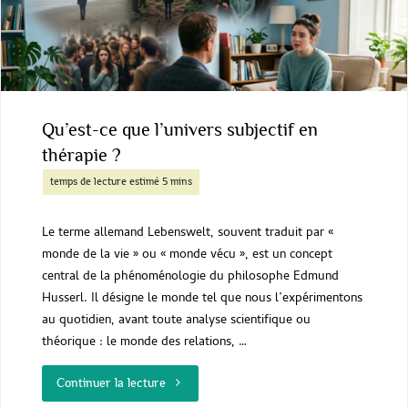
:
un
art
en
Qu’est-ce que l’univers subjectif en
voie
thérapie ?
de
disparition
Le terme allemand Lebenswelt, souvent traduit par «
monde de la vie » ou « monde vécu », est un concept
?
central de la phénoménologie du philosophe Edmund
Husserl. Il désigne le monde tel que nous l’expérimentons
au quotidien, avant toute analyse scientifique ou
"
théorique : le monde des relations, …
"Qu’est-
Continuer la lecture