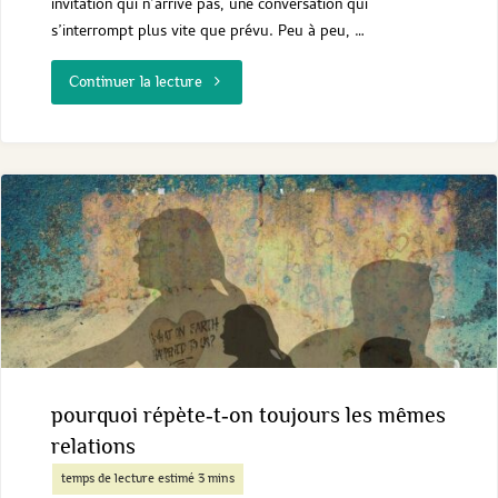
invitation qui n’arrive pas, une conversation qui
s’interrompt plus vite que prévu. Peu à peu, …
"Pourquoi
Continuer la lecture
ai‑je
toujours
l’impression
d’être
rejeté
?
pourquoi répète‑t‑on toujours les mêmes
relations
"