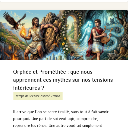
exister
:
comprendre
les
trois
désirs
Orphée et Prométhée : que nous
qui
apprennent ces mythes sur nos tensions
intérieures ?
nous
traversent
Il arrive que l’on se sente tiraillé, sans tout à fait savoir
pourquoi. Une part de soi veut agir, comprendre,
reprendre les rênes. Une autre voudrait simplement
"