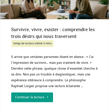
Hercule,
Ashitaka
et
Survivre, vivre, exister : comprendre les
la
trois désirs qui nous traversent
guerre
contre
Il arrive que certaines personnes disent en séance : « J’ai
l’impression de survivre… mais pas vraiment de vivre. »
soi-
Derrière cette phrase, quelque chose d’essentiel cherche à
même
se dire. Non pas un trouble à diagnostiquer, mais une
expérience intérieure à comprendre. Le philosophe
Raphaël Liogier propose une lecture éclairante …
"
"Survivre,
Continuer la lecture
vivre,