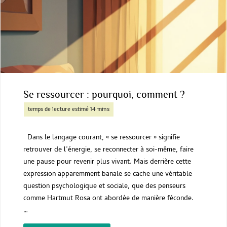
le
monde
de
plus
en
Se ressourcer : pourquoi, comment ?
plus
dur
Dans le langage courant, « se ressourcer » signifie
et
retrouver de l’énergie, se reconnecter à soi-même, faire
une pause pour revenir plus vivant. Mais derrière cette
violent
expression apparemment banale se cache une véritable
question psychologique et sociale, que des penseurs
comme Hartmut Rosa ont abordée de manière féconde.
…
"