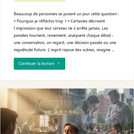
sur
Beaucoup de personnes se posent un jour cette question :
nos
« Pourquoi je réfléchis trop ? » Certaines décrivent
l’impression que leur cerveau ne s’arrête jamais. Les
tensions
pensées tournent, reviennent, analysent chaque détail :
une conversation, un regard, une décision passée ou une
intérieures
inquiétude future. L’esprit rejoue des scènes, imagine …
?
"Pourquoi
Continuer la lecture
je
"
réfléchis
trop
?