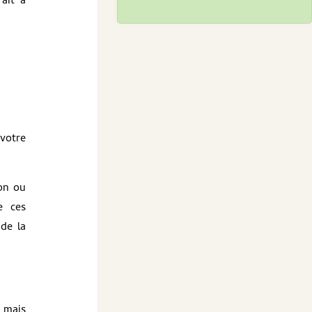
fait à
votre
on ou
e ces
 de la
, mais