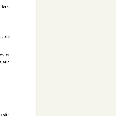
tiers,
ut de
es et
s afin
u site