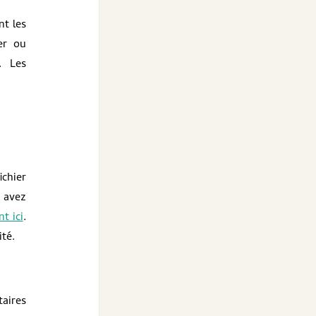
nt les
er ou
. Les
ichier
 avez
nt ici
.
té.
taires