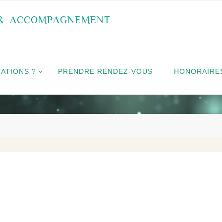
&
A
C
C
O
M
P
A
G
N
E
M
E
N
T
ATIONS ?
PRENDRE RENDEZ-VOUS
HONORAIRE