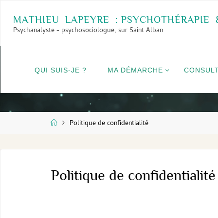
Skip
to
M
A
T
H
I
E
U
L
A
P
E
Y
R
E
:
P
S
Y
C
H
O
T
H
É
R
A
P
I
E
Psychanalyste - psychosociologue, sur Saint Alban
content
QUI SUIS-JE ?
MA DÉMARCHE
CONSULT
Home
Politique de confidentialité
Politique de confidentialité