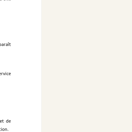
paraît
ervice
et de
tion.