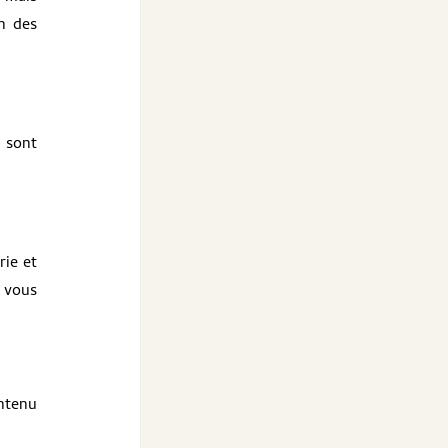
on des
 sont
rie et
i vous
ontenu