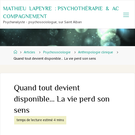
Skip
M
A
T
H
I
E
U
L
A
P
E
Y
R
E
:
P
S
Y
C
H
O
T
H
É
R
A
P
I
E
&
A
C
to
C
O
M
P
A
G
N
E
M
E
N
T
content
Psychanalyste - psychosociologue, sur Saint Alban
Home
Articles
Psychosociologie
Anthropologie clinique
Quand tout devient disponible… La vie perd son sens
Quand tout devient
disponible… La vie perd son
sens