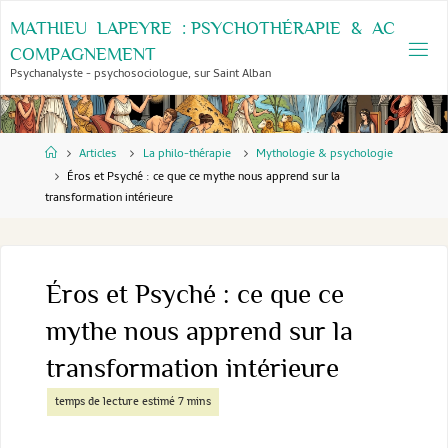
Skip
M
A
T
H
I
E
U
L
A
P
E
Y
R
E
:
P
S
Y
C
H
O
T
H
É
R
A
P
I
E
&
A
C
to
C
O
M
P
A
G
N
E
M
E
N
T
content
Psychanalyste - psychosociologue, sur Saint Alban
Home
Articles
La philo-thérapie
Mythologie & psychologie
Éros et Psyché : ce que ce mythe nous apprend sur la
transformation intérieure
Éros et Psyché : ce que ce
mythe nous apprend sur la
transformation intérieure