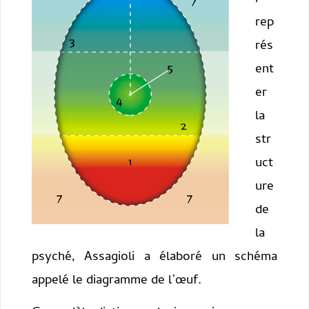
rep
rés
ent
er
la
str
uct
ure
de
la
psyché, Assagioli a élaboré un schéma
appelé le diagramme de l’œuf.