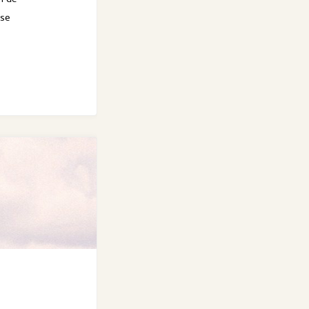
n de
ose