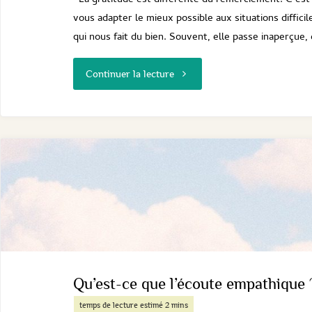
La gratitude est différente du remerciement. C’est
vous adapter le mieux possible aux situations diffici
qui nous fait du bien. Souvent, elle passe inaperçue,
"
"Les
Continuer la lecture
pouvoirs
de
la
gratitude
"
Qu’est-ce que l’écoute empathique 