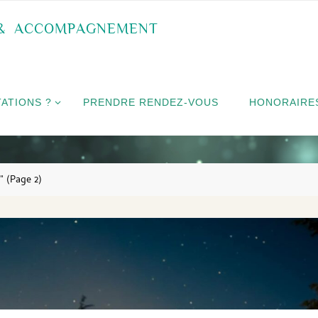
&
A
C
C
O
M
P
A
G
N
E
M
E
N
T
ATIONS ?
PRENDRE RENDEZ-VOUS
HONORAIRE
"
(Page 2)