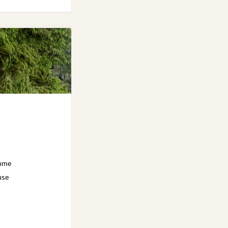
omme
use