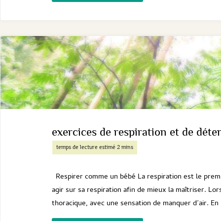
face
à
l’anxiété
et
la
dissociation
exercices de respiration et de déte
"
Respirer comme un bébé La respiration est le premie
agir sur sa respiration afin de mieux la maîtriser. Lo
thoracique, avec une sensation de manquer d’air. En