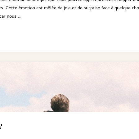
 une émotion bénéfique que vous pouvez apprendre à développer afi
les. Cette émotion est mêlée de joie et de surprise face à quelque ch
 car nous …
?