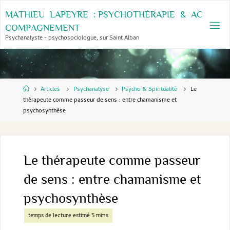
Skip
M
A
T
H
I
E
U
L
A
P
E
Y
R
E
:
P
S
Y
C
H
O
T
H
É
R
A
P
I
E
&
A
C
to
C
O
M
P
A
G
N
E
M
E
N
T
content
Psychanalyste - psychosociologue, sur Saint Alban
Home
Articles
Psychanalyse
Psycho & Spiritualité
Le
thérapeute comme passeur de sens : entre chamanisme et
psychosynthèse
Le thérapeute comme passeur
de sens : entre chamanisme et
psychosynthèse